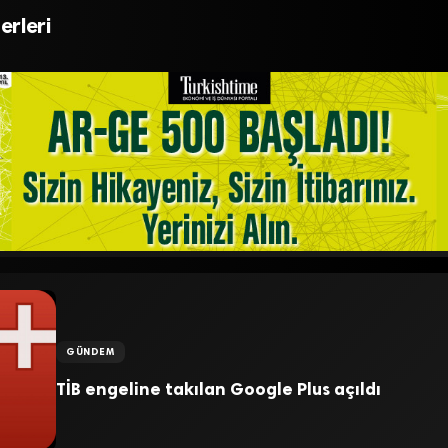
ırlanıyor
müzik keyfi
rleri
GÜNDEM
TİB engeline takılan Google Plus açıldı