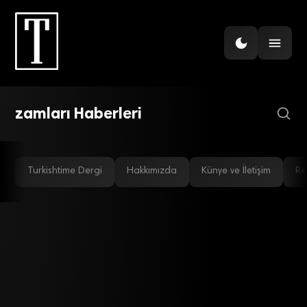
İNSAN KAYNAKLARI
2017’de maaşlar yüzde 9
zamlanacak
zamları Haberleri
Turkishtime Dergi
Hakkımızda
Künye ve İletişim
Re