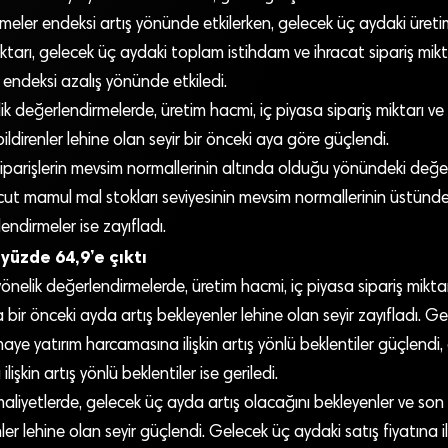
irmeler endeksi artış yönünde etkilerken, gelecek üç aydaki üre
ktarı, gelecek üç aydaki toplam istihdam ve ihracat sipariş miktar
endeksi azalış yönünde etkiledi.
k değerlendirmelerde, üretim hacmi, iç piyasa sipariş miktarı ve 
ildirenler lehine olan seyir bir önceki aya göre güçlendi.
parişlerin mevsim normallerinin altında olduğu yönündeki değe
cut mamul mal stokları seviyesinin mevsim normallerinin üstünd
ndirmeler ise zayıfladı.
yüzde 64,9’e çıktı
nelik değerlendirmelerde, üretim hacmi, iç piyasa sipariş miktar
 bir önceki ayda artış bekleyenler lehine olan seyir zayıfladı. Ge
aye yatırım harcamasına ilişkin artış yönlü beklentiler güçlendi,
lişkin artış yönlü beklentiler ise geriledi.
liyetlerde, gelecek üç ayda artış olacağını bekleyenler ve son
er lehine olan seyir güçlendi. Gelecek üç aydaki satış fiyatına ili