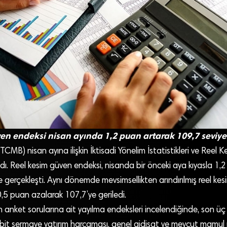
en endeksi nisan ayında 1,2 puan artarak 109,7 seviye
CMB) nisan ayına ilişkin İktisadi Yönelim İstatistikleri ve Reel
dı. Reel kesim güven endeksi, nisanda bir önceki aya kıyasla 1,
 gerçekleşti. Aynı dönemde mevsimsellikten arındırılmış reel ke
5 puan azalarak 107,7’ye geriledi.
 anket sorularına ait yayılma endeksleri incelendiğinde, son ü
 sabit sermaye yatırım harcaması, genel gidişat ve mevcut mamu