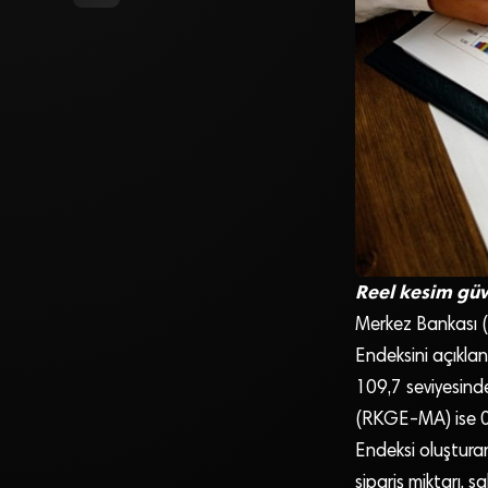
Reel kesim güv
Merkez Bankası (T
Endeksini açıklan
109,7 seviyesinde
(RKGE-MA) ise 0,
Endeksi oluşturan
sipariş miktarı,