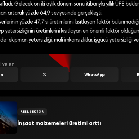
yıfladı. Gelecek on iki aylık dönem sonu itibarıyla yıllık ÜFE beklen
an artarak yüzde 64,9 seviyesinde gerçekleşti.
erlerinin yüzde 47,7‘si üretimlerini kısıtlayan faktör bulunmadığın
 yetersizliğinin üretimlerini kısıtlayan en önemli faktör olduğun
-ekipman yetersizliği, mali imkansızlıklar, işgücü yetersizliği ve
IYE ET
In
𝕏
WhatsApp
REEL SEKTÖR
İnşaat malzemeleri üretimi arttı