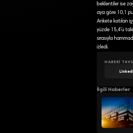
beklentiler ise za
aya göre 10,1 pu
Ankete katılan işy
yüzde 15,4‘ü talep
sırasıyla hammadde
izledi.
HABERI TAVS
Linked
İlgili Haberler