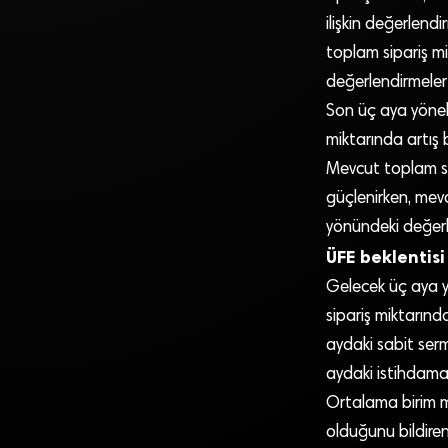
ilişkin değerlend
toplam sipariş mi
değerlendirmeler 
Son üç aya yöneli
miktarında artış b
Mevcut toplam si
güçlenirken, mev
yönündeki değerle
ÜFE beklentisi 
Gelecek üç aya yö
sipariş miktarında
aydaki sabit serm
aydaki istihdama i
Ortalama birim ma
olduğunu bildirenl