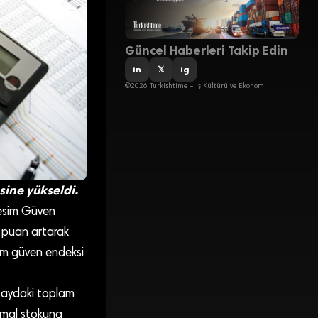
Güncel Haberleri Takip Edin
in
𝕏
ig
©2026 Turkishtime – İş Kültürü ve Ekonomi
sine yükseldi.
 Kesim Güven
2 puan artarak
sim güven endeksi
ç aydaki toplam
l mal stokuna