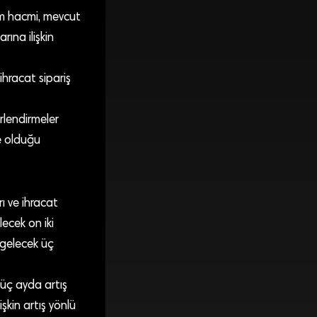
tim hacmi, mevcut
ına ilişkin
ihracat sipariş
rlendirmeler
e olduğu
ı ve ihracat
lecek on iki
 gelecek üç
 üç ayda artış
şkin artış yönlü