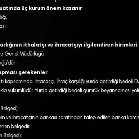
uatında üç kurum önem kazanır
ığı,
ası
lığının ithalatçı ve ihracatçıyı ilgilendiren birimleri 
yo Genel Müdürlüğü
ğü’dür.
yapması gerekenler
kapsamında, ihracatçı, İhraç karşılığı yurda getirdiği bedeli D
la yükümlüdür. Yurda getirdiği bedeli gümrük beyannamesi yolu
Belgesi);
nin ve ihracatçının bankası tarafından talep edilen banka komisy
enen belgedir.
 Belgesi);