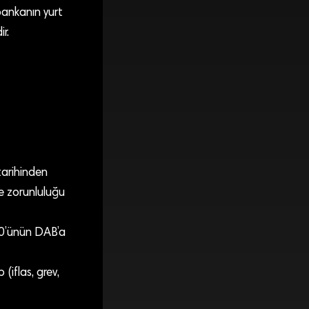
bankanın yurt
r.
tarihinden
me zorunluluğu
00’ünün DAB’a
(iflas, grev,