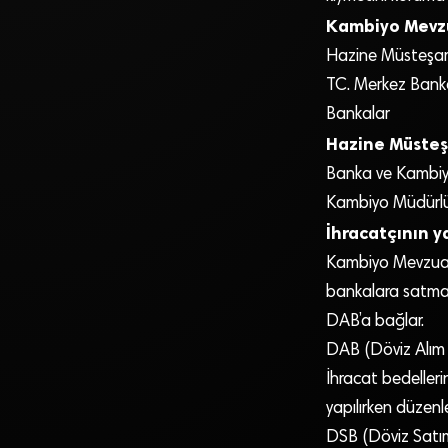
Kambiyo Mevz
Hazine Müsteşarl
TC. Merkez Bank
Bankalar
Hazine Müsteşar
Banka ve Kambi
Kambiyo Müdürlü
İhracatçının 
Kambiyo Mevzuatı 
bankalara satmak
DAB’a bağlar.
DAB (Döviz Alım 
İhracat bedelleri
yapılırken düzenl
DSB (Döviz Satım