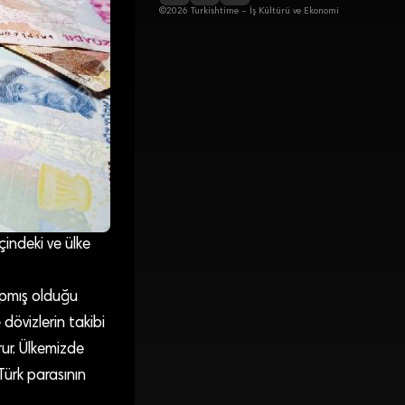
©2026 Turkishtime – İş Kültürü ve Ekonomi
çindeki ve ülke
apmış olduğu
 dövizlerin takibi
rur. Ülkemizde
Türk parasının