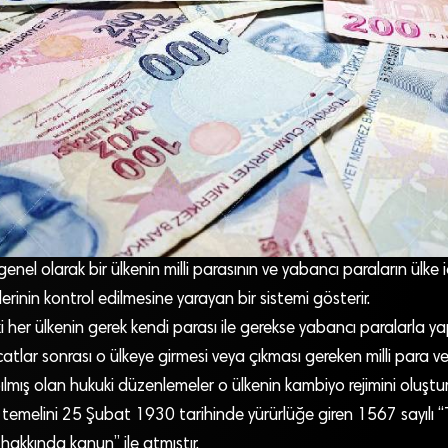
nel olarak bir ülkenin milli parasının ve yabancı paraların ülke i
erinin kontrol edilmesine yarayan bir sistemi gösterir.
her ülkenin gerek kendi parası ile gerekse yabancı paralarla y
catlar sonrası o ülkeye girmesi veya çıkması gereken milli para ve
yapılmış olan hukuki düzenlemeler o ülkenin kambiyo rejimini oluştu
 temelini 25 Şubat 1930 tarihinde yürürlüğe giren 1567 sayılı “
hakkında kanun” ile atmıştır.