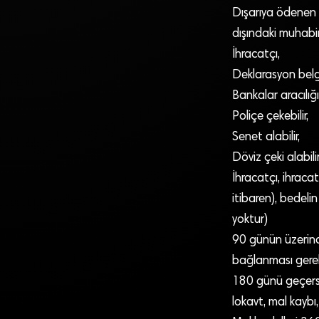
Dışarıya ödenen i
dışındaki muhabir
İhracatçı,
Deklarasyon belges
Bankalar aracılığı 
Poliçe çekebilir,
Senet alabilir,
Döviz çeki alabilir
İhracatçı, ihraca
itibaren), bedeli
yoktur)
90 günün üzerind
bağlanması gerek
180 günü geçerse,
lokavt, mal kaybı,