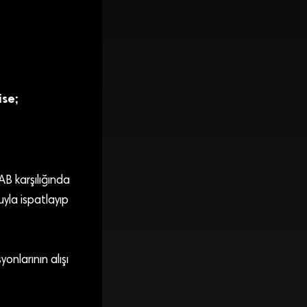
ise;
AB karşılığında
yla ispatlayıp
onlarının alışı