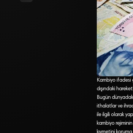
Kambiyo ifadesi ge
dışındaki hareketl
Bugün dünyadaki 
ithalatlar ve ihra
ile ilgili olarak 
kambiyo rejiminin
kıymetini koruma 