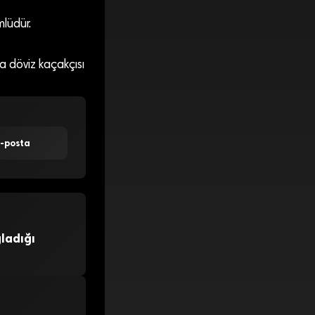
mlüdür.
ğa döviz kaçakçısı
E-posta
ğladığı