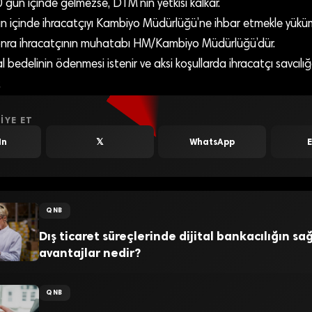
 gün içinde gelmezse, DTM’nın yetkisi kalkar.
gün içinde ihracatçıyı Kambiyo Müdürlüğü’ne ihbar etmekle yükü
ra ihracatçının muhatabı HM/Kambiyo Müdürlüğü’dür.
 bedelinin ödenmesi istenir ve aksi koşullarda ihracatçı savcılı
.
IYE ET
In
𝕏
WhatsApp
QNB
Dış ticaret süreçlerinde dijital bankacılığın sa
avantajlar nedir?
QNB