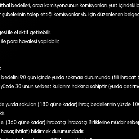
thal bedelleri, aracı komisyoncunun komisyonları, yurt içindeki 
 şubelerinin talep ettiği komisyonlar vb. için düzenlenen belgedi
i ile efektif getirebilir,
ile para havalesi yapılabilir,
.
t bedelini 90 gün içinde yurda sokması durumunda (fiili ihracat 
n yüzde 30’unun serbest kullanım hakkına sahiptir (yurda getir
e yurda sokulan (180 güne kadar) ihraç bedellerinin yüzde 1
ir.
 (360 güne kadar) ihracatçı İhracatçı Birliklerine mücbir sebep 
 hasar, ihtilaf) bildirmek durumundadır.