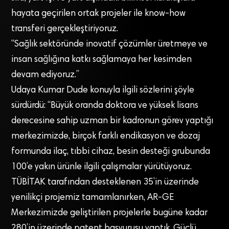
hayata geçirilen ortak projeler ile know-how
transferi gerçekleştiriyoruz.
“Sağlık sektöründe inovatif çözümler üretmeye ve
insan sağlığına katkı sağlamaya her kesimden
devam ediyoruz.”
Udaya Kumar Dude konuyla ilgili sözlerini şöyle
sürdürdü: “Büyük oranda doktora ve yüksek lisans
derecesine sahip uzman bir kadronun görev yaptığı
merkezimizde, birçok farklı endikasyon ve dozaj
formunda ilaç, tıbbi cihaz, besin desteği grubunda
100’e yakın ürünle ilgili çalışmalar yürütüyoruz.
TÜBİTAK tarafından desteklenen 35’in üzerinde
yenilikçi projemiz tamamlanırken, AR-GE
Merkezimizde geliştirilen projelerle bugüne kadar
280’in üzerinde patent başvurusu yaptık. Güçlü