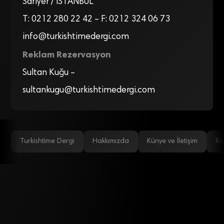
Sarıyer / İSTANBUL
T: 0212 280 22 42 – F: 0212 324 06 73
info@turkishtimedergi.com
Reklam Rezervasyon
Sultan Kuğu –
sultankugu@turkishtimedergi.com
Turkishtime Dergi
Hakkımızda
Künye ve İletişim
Re