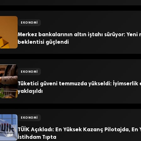
EKONOMI
Merkez bankalarının altın iştahı sürüyor: Yeni 
beklentisi güçlendi
EKONOMI
Tüketici güveni temmuzda yükseldi: İyimserlik 
yaklaşıldı
EKONOMI
TÜİK Açıkladı: En Yüksek Kazanç Pilotajda, En
İstihdam Tıpta