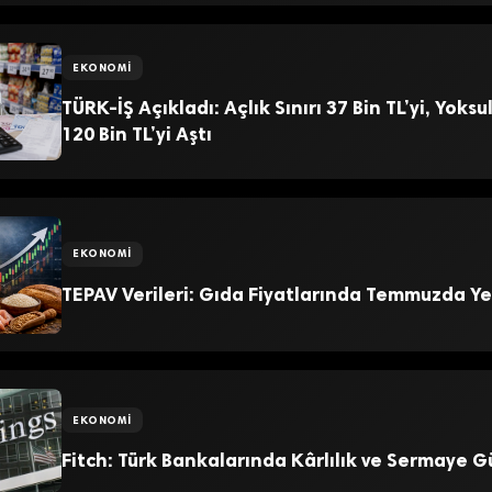
EKONOMI
TÜRK-İŞ Açıkladı: Açlık Sınırı 37 Bin TL’yi, Yoksul
120 Bin TL’yi Aştı
EKONOMI
TEPAV Verileri: Gıda Fiyatlarında Temmuzda Ye
EKONOMI
Fitch: Türk Bankalarında Kârlılık ve Sermaye G