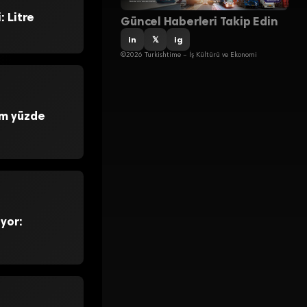
 Litre
Güncel Haberleri Takip Edin
in
𝕏
ig
©2026 Turkishtime – İş Kültürü ve Ekonomi
zam yüzde
yor: