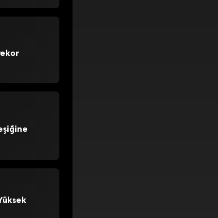
rekor
eşiğine
 Yüksek