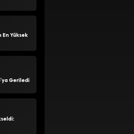
 En Yüksek
6’ya Geriledi
seldi: