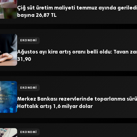
Çiğ süt üretim maliyeti temmuz ayında geriledi:
başına 26,87 TL
EKONOMI
Ağustos ayı kira artış oranı belli oldu: Tavan 
31,90
EKONOMI
Merkez Bankası rezervlerinde toparlanma sürü
Haftalık artış 1,6 milyar dolar
EKONOMI