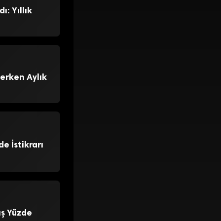
: Yıllık
lerken Aylık
 İstikrarı
ış Yüzde