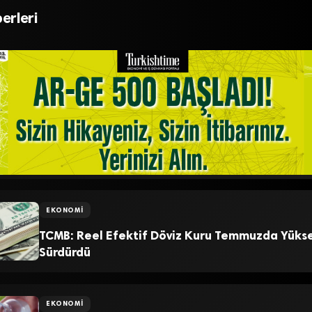
ay Olmayacak
Yerini Korudu
erleri
EKONOMI
TCMB: Reel Efektif Döviz Kuru Temmuzda Yüksel
Sürdürdü
EKONOMI