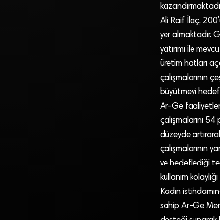
kazandırmaktadır
Ali Raif İlaç, 200
yer almaktadır. Ge
yatırımı ile mevc
üretim hatları aç
çalışmalarının çeş
büyütmeyi hedefl
Ar-Ge faaliyetleri
çalışmalarını 54 
düzeyde artırara
çalışmalarının ya
ve hedeflediği ted
kullanım kolaylığ
Kadın istihdamın
sahip Ar-Ge Merke