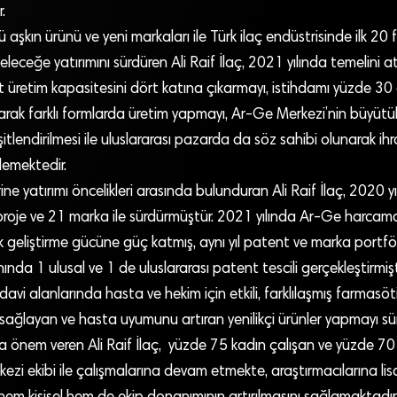
.
’ü aşkın ürünü ve yeni markaları ile Türk ilaç endüstrisinde ilk 20
leceğe yatırımını sürdüren Ali Raif İlaç, 2021 yılında temelini att
ut üretim kapasitesini dört katına çıkarmayı, istihdamı yüzde 30 
arak farklı formlarda üretim yapmayı, Ar-Ge Merkezi’nin büyütül
itlendirilmesi ile uluslararası pazarda da söz sahibi olunarak ihr
emektedir.
ne yatırımı öncelikleri arasında bulunduran Ali Raif İlaç, 2020 y
proje ve 21 marka ile sürdürmüştür. 2021 yılında Ar-Ge harcama
k geliştirme gücüne güç katmış, aynı yıl patent ve marka portf
nında 1 ulusal ve 1 de uluslararası patent tescili gerçekleştirmiş
avi alanlarında hasta ve hekim için etkili, farklılaşmış farmasöti
ı sağlayan ve hasta uyumunu artıran yenilikçi ürünler yapmayı sü
a önem veren Ali Raif İlaç, yüzde 75 kadın çalışan ve yüzde 70
zi ekibi ile çalışmalarına devam etmekte, araştırmacılarına li