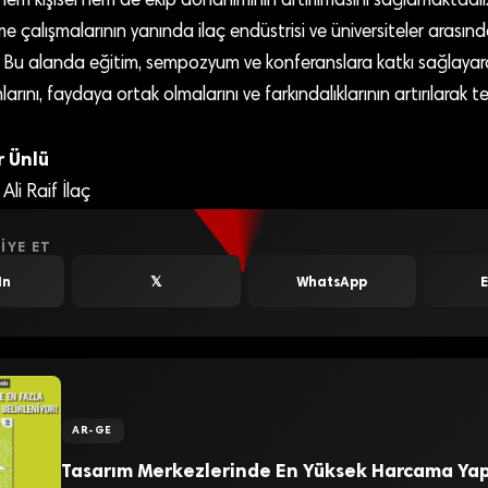
hem kişisel hem de ekip donanımının artırılmasını sağlamaktadı
me çalışmalarının yanında ilaç endüstrisi ve üniversiteler arasındak
Bu alanda eğitim, sempozyum ve konferanslara katkı sağlayara
larını, faydaya ortak olmalarını ve farkındalıklarının artırılarak te
r Ünlü
Ali Raif İlaç
IYE ET
In
𝕏
WhatsApp
AR-GE
Tasarım Merkezlerinde En Yüksek Harcama Yap