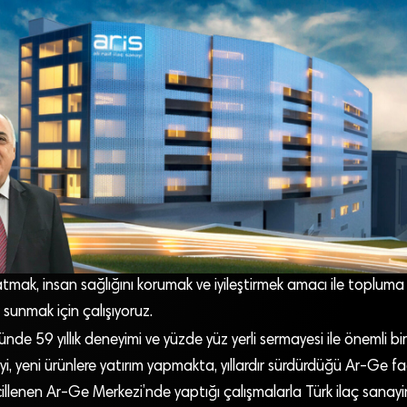
mak, insan sağlığını korumak ve iyileştirmek amacı ile topluma
 sunmak için çalışıyoruz.
nde 59 yıllık deneyimi ve yüzde yüz yerli sermayesi ile önemli bi
yi, yeni ürünlere yatırım yapmakta, yıllardır sürdürdüğü Ar-Ge faa
illenen Ar-Ge Merkezi’nde yaptığı çalışmalarla Türk ilaç sanayi