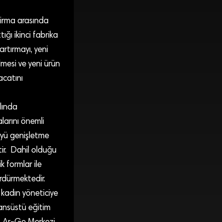
 firma arasında
ığı ikinci fabrika
artırmayı, yeni
mesi ve yeni ürün
acatını
ılında
larını önemli
öyü genişletme
tir. Dahil olduğu
k formlar ile
rdürmektedir.
 kadın yöneticiye
sansüstü eğitim