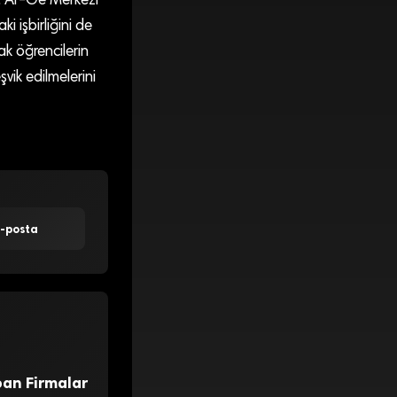
r. Ar-Ge Merkezi
i işbirliğini de
k öğrencilerin
şvik edilmelerini
E-posta
an Firmalar