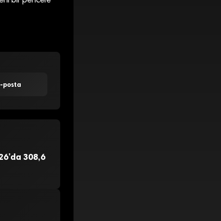
eni bir pencere
E-posta
26’da 308,6