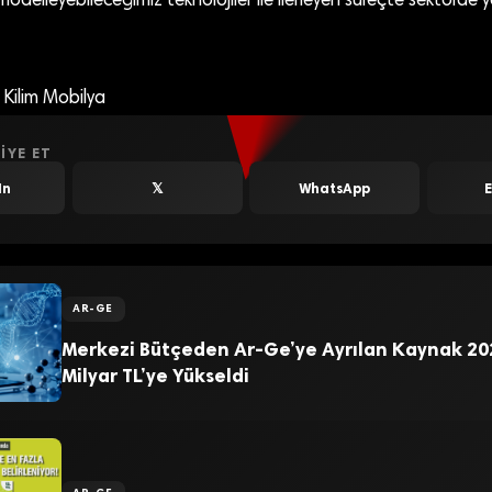
modelleyebileceğimiz teknolojiler ile ilerleyen süreçte sektörde y
 Kilim Mobilya
IYE ET
In
𝕏
WhatsApp
AR-GE
Merkezi Bütçeden Ar-Ge’ye Ayrılan Kaynak 20
Milyar TL’ye Yükseldi