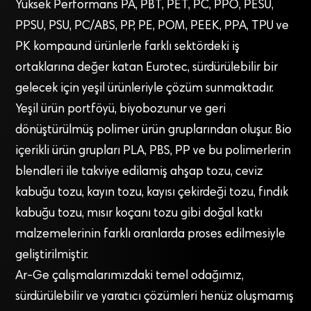
Yüksek Performans PA, PBT, PET, PC, PPO, PESU,
PPSU, PSU, PC/ABS, PP, PE, POM, PEEK, PPA, TPU ve
PK kompaund ürünlerle farklı sektördeki iş
ortaklarına değer katan Eurotec, sürdürülebilir bir
gelecek için yeşil ürünleriyle çözüm sunmaktadır.
Yeşil ürün portföyü, biyobozunur ve geri
dönüştürülmüş polimer ürün gruplarından oluşur. Bio
içerikli ürün grupları PLA, PBS, PP ve bu polimerlerin
blendleri ile takviye edilamiş ahşap tozu, ceviz
kabuğu tozu, kayın tozu, kayısı çekirdeği tozu, fındık
kabuğu tozu, mısır koçanı tozu gibi doğal katkı
malzemelerinin farklı oranlarda proses edilmesiyle
geliştirilmiştir.
Ar-Ge çalışmalarımızdaki temel odağımız,
sürdürülebilir ve yaratıcı çözümleri henüz oluşmamış