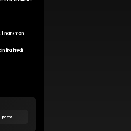
lik finansman
n lira kredi
E-posta