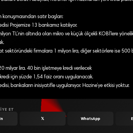
n konuşmasından satır başları:
disi Projemize 13 bankamız katılıyor.
 milyon TL’nin altında olan mikro ve küçük ölçekli KOBİ’lere yöne
k.
t sektöründeki firmalara 1 milyon lira, diğer sektörlere ise 500 bi
0 milyar lira. 40 bin işletmeye kredi verilecek
redi için yüzde 1,54 faiz oranı uygulanacak.
si, bankaların inisiyatifle uygulanıyor. Hazine’ye etkisi yoktur.
IYE ET
In
𝕏
WhatsApp