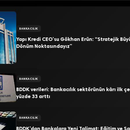
BANKACILIK
Yapı Kredi CEO’su Gökhan Erün: “Stratejik Bü
Dönüm Noktasındayız”
BANKACILIK
BDDK verileri: Bankacılık sektörünün kârı ilk ç
yüzde 33 arttı
BANKACILIK
BDDK’dan Bankalara Yeni Talimat: Eğitim ve Sa