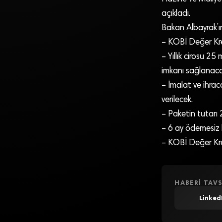
açıkladı.
Bakan Albayrak’ı
– KOBİ Değer Kre
– Yıllık cirosu 25
imkanı sağlanaca
– İmalat ve ihraca
verilecek.
– Paketin tutarı 2
– 6 ay ödemesiz k
– KOBİ Değer Kredi
HABERI TAVS
Linked