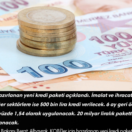
azırlanan yeni kredi paketi açıklandı. İmalat ve ihracat
ğer sektörlere ise 500 bin lira kredi verilecek. 6 ay geri
 yüzde 1,54 olarak uygulanacak. 20 milyar liralık paket
lanacak.
Bakanı Berat Albayrak, KOBİ’ler için hazırlanan yeni kredi paketin