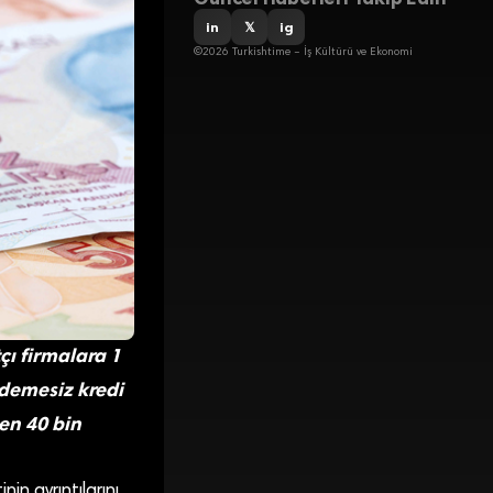
in
𝕏
ig
©2026 Turkishtime – İş Kültürü ve Ekonomi
çı firmalara 1
 ödemesiz kredi
ten 40 bin
in ayrıntılarını