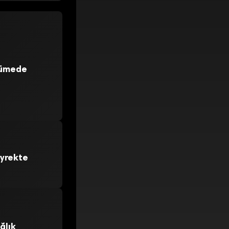
yümede
eyrekte
ğlık