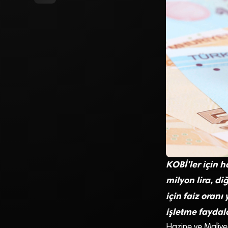
KOBİ’ler için h
milyon lira, di
için faiz oranı
işletme fayda
Hazine ve Maliye 