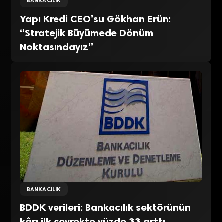
BANKACILIK
Yapı Kredi CEO’su Gökhan Erün:
“Stratejik Büyümede Dönüm
Noktasındayız”
BANKACILIK
BDDK verileri: Bankacılık sektörünün
kârı ilk çeyrekte yüzde 33 arttı