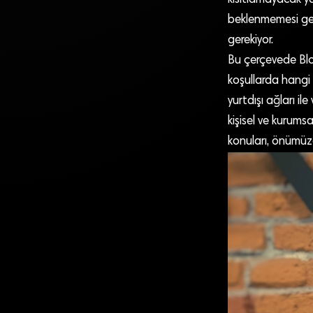
kısıtlamayacak y
beklenmemesi ger
gerekiyor.
Bu çerçevede Blokz
koşullarda hangi fi
yurtdışı ağları ile
kişisel ve kurumsa
konuları, önümüzd