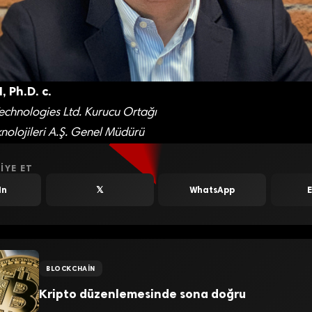
 Ph.D. c.
echnologies Ltd. Kurucu Ortağı
nolojileri A.Ş. Genel Müdürü
IYE ET
In
𝕏
WhatsApp
BLOCKCHAIN
Kripto düzenlemesinde sona doğru