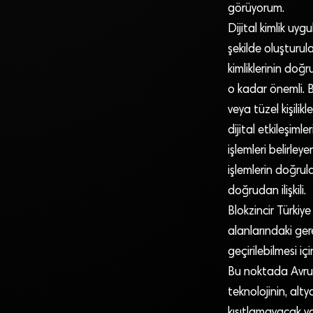
görüyorum.
Dijital kimlik uygu
şekilde oluşturula
kimliklerinin doğr
o kadar önemli. Bun
veya tüzel kişilik
dijital etkileşim
işlemleri belirley
işlemlerin doğrula
doğrudan ilişkili.
Blokzincir Türkiy
alanlarındaki ger
geçirilebilmesi iç
Bu noktada Avrupa
teknolojinin, alty