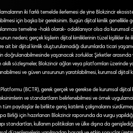
lamalarının iki farklı temelde ilerlemesi de yine Blokzincir ekosiste
bilmesi için başka bir gereksinim. Bugün dijital kimlik genellikle ge
ulanması temeline -haklı olarak- odaklanıyor olsa da kurumsal dij
un nedeni; gerçek kişilerin dijital kimliklerinin tüzel kişilikler ile i
lere ait bir dijital kimlik oluşturulamadığı durumlarda ticari yaş
lerin doğrulanabilmesinde yaşanacak zorluklar. Şirketler arasında
en akıllı sözleşmeler, Blokzincir ağları veya platformları üzerinde
nabilmesi ve güven unsurunun yaratılabilmesi, kurumsal dijital kim
e Platformu (BCTR), gerek gerçek ve gerekse de kurumsal dijital k
eksinimlerin ve standartların belirlenebilmesi ve örnek uygulam
in tüm paydaşlar ile birlikte geniş katılımlı çalışmalarını sürdür
 Birliği için hazırlanan Blokzincir raporunda da vurgu yapıldığı
apı standartları, kullanım politikaları ve ülke dışına da genişledi