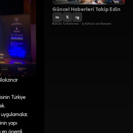
Güncel Haberleri Takip Edin
in
𝕏
ig
©2026 Turkishtime – İş Kültürü ve Ekonomi
lokzincir
sinin Türkiye
ek.
, uygulamalar,
inin yapı
a en önemli