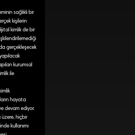
minin sağlıklı bir
rçek kişilerin
ital kimlik de bir
lişkilendirilemediği
amda gerçekleşecek
 yapılacak
 yapılan kurumsal
lik ile
imlik
aların hayata
meye devam ediyor.
 üzere, hiçbir
ğinde kullanımı