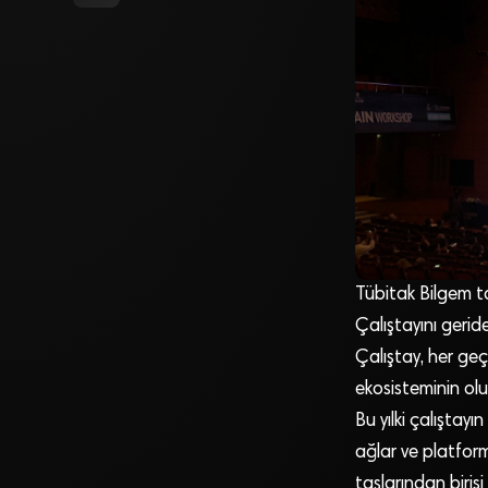
Tübitak Bilgem tar
Çalıştayını geride
Çalıştay, her geçe
ekosisteminin olu
Bu yılki çalıştayı
ağlar ve platforml
taşlarından biris