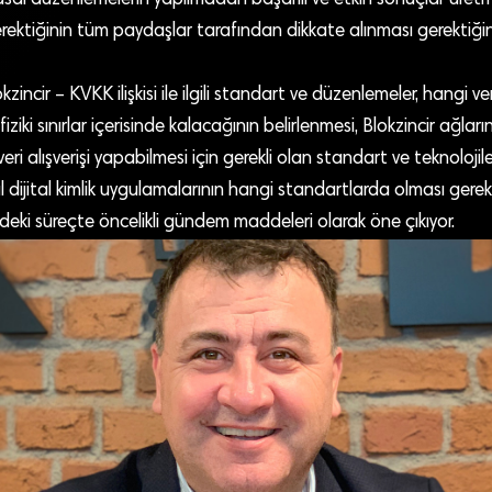
asal düzenlemelerin yapılmadan başarılı ve etkin sonuçlar üretm
ektiğinin tüm paydaşlar tarafından dikkate alınması gerektiğin
incir – KVKK ilişkisi ile ilgili standart ve düzenlemeler, hangi ve
ziki sınırlar içerisinde kalacağının belirlenmesi, Blokzincir ağlarını
 veri alışverişi yapabilmesi için gerekli olan standart ve teknolojile
l dijital kimlik uygulamalarının hangi standartlarda olması gerekt
eki süreçte öncelikli gündem maddeleri olarak öne çıkıyor.