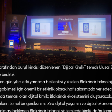
afından bu yıl ikincisi düzenlenen “Dijital Kimlik” temalı Ulusal B
 bıraktık.
n gün yıkıcı etki yaratma beklentisi yükselen Blokzincir teknoloji
şabilmesi için önemli bir etkinlik olarak hafızalarımızda yer edec
n da teması olan dijital kimlik; Blokzincir ekosistemini oluşturacak
arın temel bir gereksinimi. Zira dijital yaşamın ve dijital ekonom
i olması beklenen Blokzincir tabanlı sistemlerde kimlik doğrulam