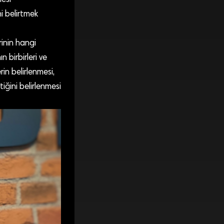
esi
i belirtmek
rinin hangi
n birbirleri ve
rin belirlenmesi,
iğini belirlenmesi