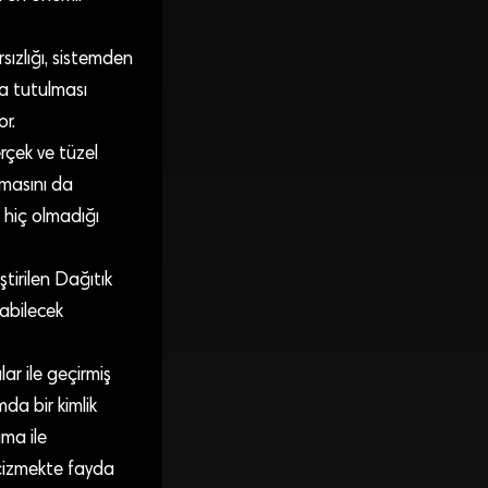
sızlığı, sistemden
da tutulması
or.
rçek ve tüzel
lamasını da
ı hiç olmadığı
tirilen Dağıtık
labilecek
ar ile geçirmiş
mda bir kimlik
ama ile
 çizmekte fayda