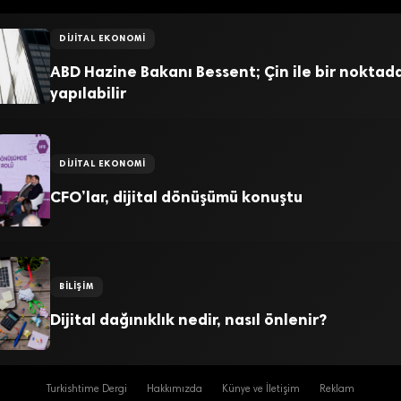
DIJITAL EKONOMI
ABD Hazine Bakanı Bessent; Çin ile bir nokta
yapılabilir
DIJITAL EKONOMI
CFO’lar, dijital dönüşümü konuştu
BILIŞIM
Dijital dağınıklık nedir, nasıl önlenir?
Turkishtime Dergi
Hakkımızda
Künye ve İletişim
Reklam