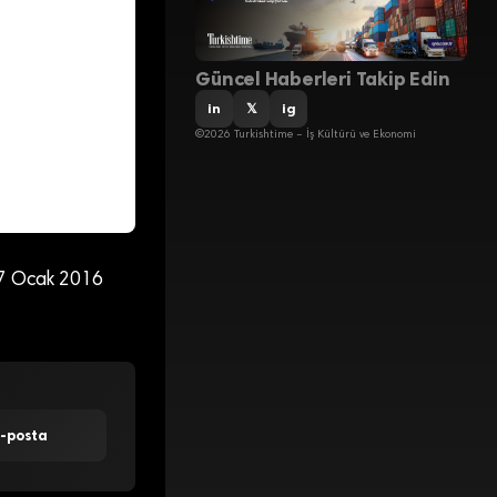
Güncel Haberleri Takip Edin
in
𝕏
ig
©2026 Turkishtime – İş Kültürü ve Ekonomi
 27 Ocak 2016
E-posta