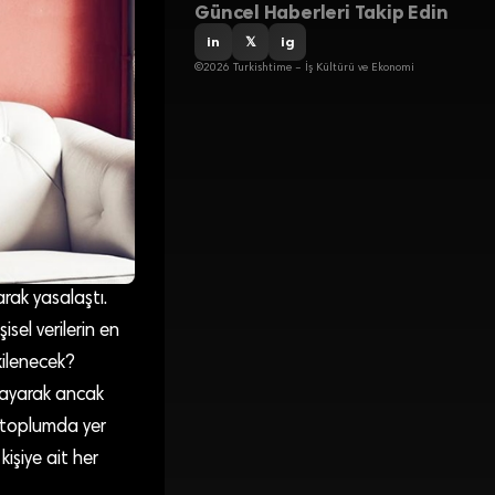
Güncel Haberleri Takip Edin
in
𝕏
ig
©2026 Turkishtime – İş Kültürü ve Ekonomi
rak yasalaştı.
isel verilerin en
kilenecek?
klayarak ancak
iyi toplumda yer
kişiye ait her