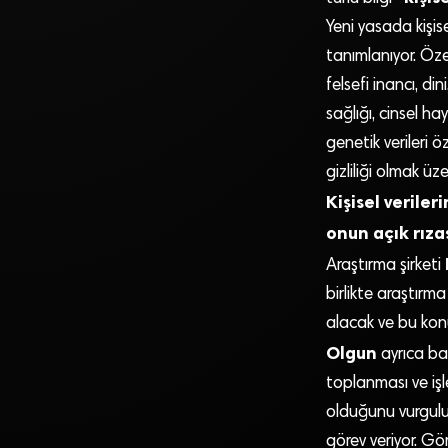
Yeni yasada kişisel
tanımlanıyor. Özel 
felsefi inancı, din
sağlığı, cinsel hay
genetik verileri ö
gizliliği olmak üz
Kişisel veriler
onun açık rıza
Araştırma şirketi
birlikte araştırm
alacak ve bu konu
Olgun
ayrıca bazı
toplanması ve işle
olduğunu vurguluy
görev veriyor. Gör