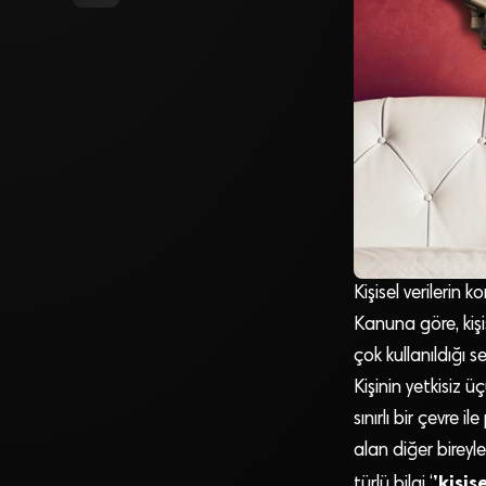
Kişisel verilerin
Kanuna göre, kişise
çok kullanıldığı 
Kişinin yetkisiz ü
sınırlı bir çevre il
alan diğer bireyle
’kişise
türlü bilgi ‘