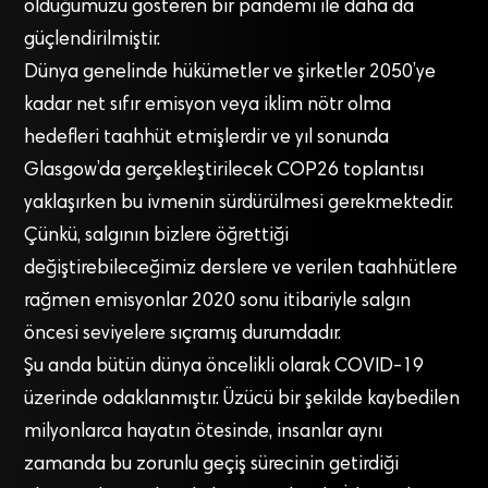
olduğumuzu gösteren bir pandemi ile daha da
güçlendirilmiştir.
Dünya genelinde hükümetler ve şirketler 2050’ye
kadar net sıfır emisyon veya iklim nötr olma
hedefleri taahhüt etmişlerdir ve yıl sonunda
Glasgow’da gerçekleştirilecek COP26 toplantısı
yaklaşırken bu ivmenin sürdürülmesi gerekmektedir.
Çünkü, salgının bizlere öğrettiği
değiştirebileceğimiz derslere ve verilen taahhütlere
rağmen emisyonlar 2020 sonu itibariyle salgın
öncesi seviyelere sıçramış durumdadır.
Şu anda bütün dünya öncelikli olarak COVID-19
üzerinde odaklanmıştır. Üzücü bir şekilde kaybedilen
milyonlarca hayatın ötesinde, insanlar aynı
zamanda bu zorunlu geçiş sürecinin getirdiği