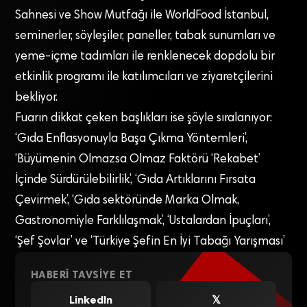
Sahnesi ve Show Mutfağı ile WorldFood İstanbul,
seminerler, söyleşiler, paneller, tabak sunumları ve
yeme-içme tadımları ile renklenecek dopdolu bir
etkinlik programı ile katılımcıları ve ziyaretçilerini
bekliyor.
Fuarın dikkat çeken başlıkları ise şöyle sıralanıyor:
‘Gıda Enflasyonuyla Başa Çıkma Yöntemleri’,
‘Büyümenin Olmazsa Olmaz Faktörü ‘Rekabet’
İçinde Sürdürülebilirlik’, ‘Gıda Artıklarını Fırsata
Çevirmek’, ‘Gıda sektöründe Marka Olmak,
Gastronomiyle Farklılaşmak’, ‘Ustalardan İpuçları’,
‘Şef Şovlar’ ve ‘Türkiye Şefin En İyi Tabağı Yarışması’
HABERI TAVSIYE ET
LinkedIn
𝕏