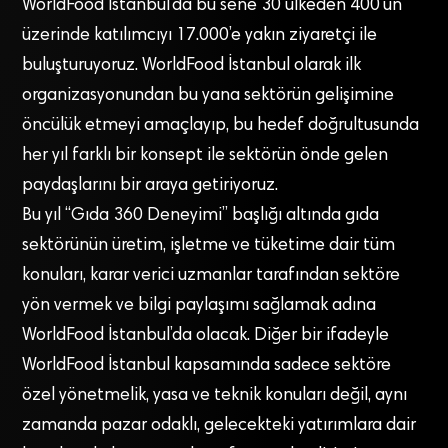
WorldFood İstanbul’da bu sene 30 ülkeden 400’ün
üzerinde katılımcıyı 17.000’e yakın ziyaretçi ile
buluşturuyoruz. WorldFood İstanbul olarak ilk
organizasyonundan bu yana sektörün gelişimine
öncülük etmeyi amaçlayıp, bu hedef doğrultusunda
her yıl farklı bir konsept ile sektörün önde gelen
paydaşlarını bir araya getiriyoruz.
Bu yıl “Gıda 360 Deneyimi” başlığı altında gıda
sektörünün üretim, işletme ve tüketime dair tüm
konuları, karar verici uzmanlar tarafından sektöre
yön vermek ve bilgi paylaşımı sağlamak adına
WorldFood İstanbul’da olacak. Diğer bir ifadeyle
WorldFood İstanbul kapsamında sadece sektöre
özel yönetmelik, yasa ve teknik konuları değil, aynı
zamanda pazar odaklı, gelecekteki yatırımlara dair