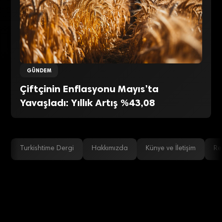
GÜNDEM
Çiftçinin Enflasyonu Mayıs’ta
Yavaşladı: Yıllık Artış %43,08
Turkishtime Dergi
Hakkımızda
Künye ve İletişim
Re