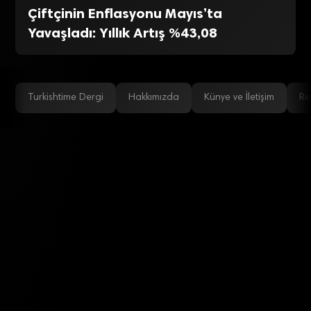
Çiftçinin Enflasyonu Mayıs’ta
Yavaşladı: Yıllık Artış %43,08
Turkishtime Dergi
Hakkımızda
Künye ve İletişim
Re