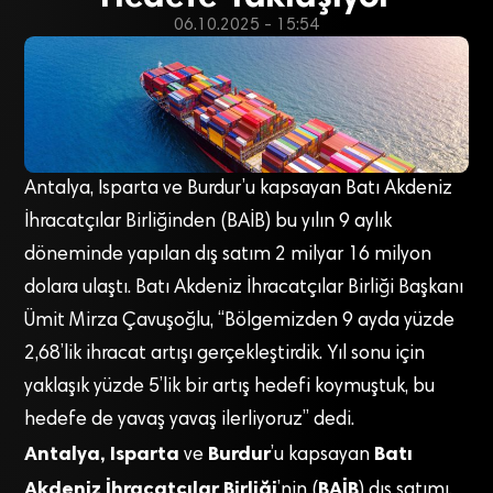
06.10.2025 - 15:54
Antalya, Isparta ve Burdur’u kapsayan Batı Akdeniz
İhracatçılar Birliğinden (BAİB) bu yılın 9 aylık
döneminde yapılan dış satım 2 milyar 16 milyon
dolara ulaştı. Batı Akdeniz İhracatçılar Birliği Başkanı
Ümit Mirza Çavuşoğlu, “Bölgemizden 9 ayda yüzde
2,68’lik ihracat artışı gerçekleştirdik. Yıl sonu için
yaklaşık yüzde 5’lik bir artış hedefi koymuştuk, bu
hedefe de yavaş yavaş ilerliyoruz” dedi.
Antalya, Isparta
Burdur
Batı
ve
’u kapsayan
Akdeniz İhracatçılar Birliği
BAİB
’nin (
) dış satımı,