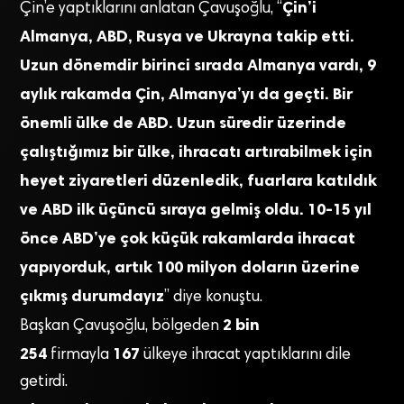
Çin’i
Çin’e yaptıklarını anlatan Çavuşoğlu, “
Almanya, ABD, Rusya ve Ukrayna takip etti.
Uzun dönemdir birinci sırada Almanya vardı, 9
aylık rakamda Çin, Almanya’yı da geçti. Bir
önemli ülke de ABD. Uzun süredir üzerinde
çalıştığımız bir ülke, ihracatı artırabilmek için
heyet ziyaretleri düzenledik, fuarlara katıldık
ve ABD ilk üçüncü sıraya gelmiş oldu. 10-15 yıl
önce ABD’ye çok küçük rakamlarda ihracat
yapıyorduk, artık 100 milyon doların üzerine
çıkmış durumdayız
” diye konuştu.
2 bin
Başkan Çavuşoğlu, bölgeden
254
167
firmayla
ülkeye ihracat yaptıklarını dile
getirdi.