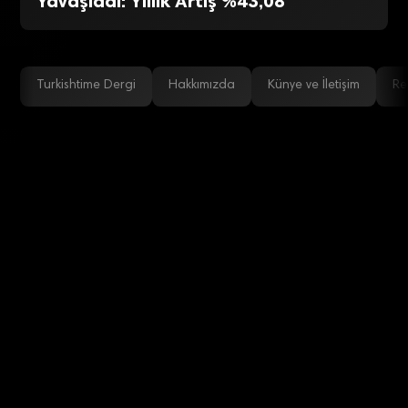
Yavaşladı: Yıllık Artış %43,08
Turkishtime Dergi
Hakkımızda
Künye ve İletişim
Re