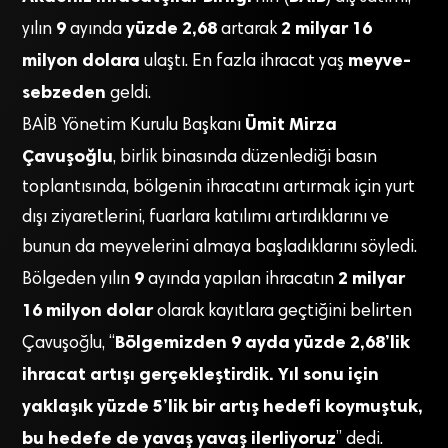
9
yüzde 2,68
2 milyar 16
yılın
ayında
artarak
milyon dolara
meyve-
ulaştı. En fazla ihracat yaş
sebzeden
geldi.
Ümit Mirza
BAİB Yönetim Kurulu Başkanı
Çavuşoğlu
, birlik binasında düzenlediği basın
toplantısında, bölgenin ihracatını artırmak için yurt
dışı ziyaretlerini, fuarlara katılımı artırdıklarını ve
bunun da meyvelerini almaya başladıklarını söyledi.
9
2 milyar
Bölgeden yılın
ayında yapılan ihracatın
16 milyon dolar
olarak kayıtlara geçtiğini belirten
Bölgemizden 9 ayda yüzde 2,68’lik
Çavuşoğlu, “
ihracat artışı gerçekleştirdik. Yıl sonu için
yaklaşık yüzde 5’lik bir artış hedefi koymuştuk,
bu hedefe de yavaş yavaş ilerliyoruz
” dedi.