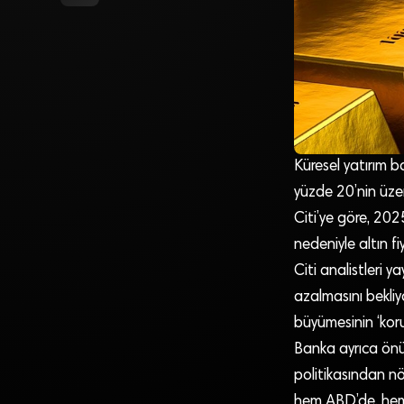
Küresel yatırım ba
yüzde 20’nin üzer
Citi’ye göre, 202
nedeniyle altın f
Citi analistleri 
azalmasını bekli
büyümesinin ‘koru
Banka ayrıca önüm
politikasından nö
hem ABD’de, hem 