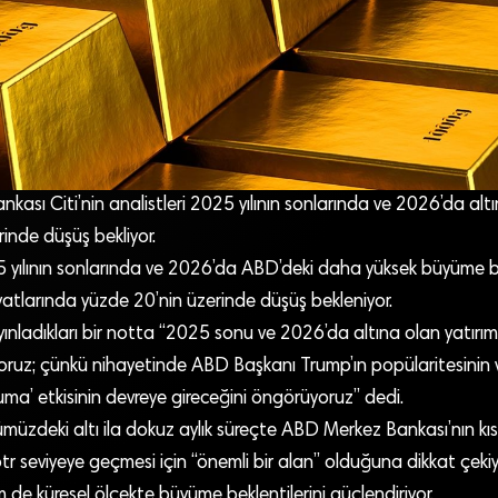
nkası Citi’nin analistleri 2025 yılının sonlarında ve 2026’da altı
inde düşüş bekliyor.
5 yılının sonlarında ve 2026’da ABD’deki daha yüksek büyüme be
iyatlarında yüzde 20’nin üzerinde düşüş bekleniyor.
yayınladıkları bir notta “2025 sonu ve 2026’da altına olan yatırım
yoruz; çünkü nihayetinde ABD Başkanı Trump’ın popülaritesinin
ma’ etkisinin devreye gireceğini öngörüyoruz” dedi.
üzdeki altı ila dokuz aylık süreçte ABD Merkez Bankası’nın kısı
tr seviyeye geçmesi için “önemli bir alan” olduğuna dikkat çeki
de küresel ölçekte büyüme beklentilerini güçlendiriyor.