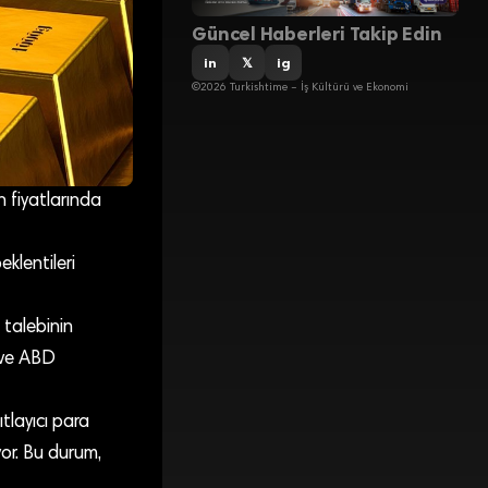
Güncel Haberleri Takip Edin
in
𝕏
ig
©2026 Turkishtime – İş Kültürü ve Ekonomi
n fiyatlarında
klentileri
 talebinin
 ve ABD
tlayıcı para
yor. Bu durum,