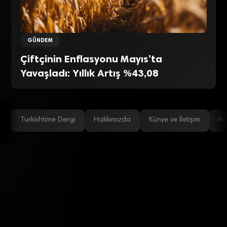
GÜNDEM
Çiftçinin Enflasyonu Mayıs’ta
Yavaşladı: Yıllık Artış %43,08
Turkishtime Dergi
Hakkımızda
Künye ve İletişim
Re