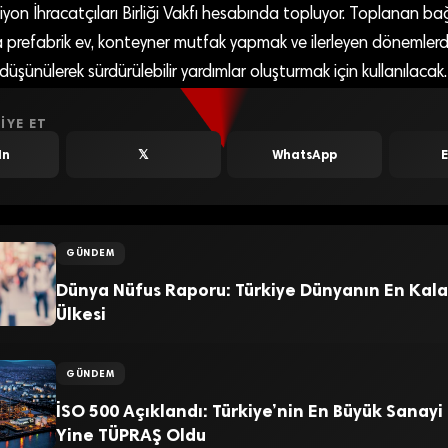
yon İhracatçıları Birliği Vakfı hesabında topluyor. Toplanan bağ
 prefabrik ev, konteyner mutfak yapmak ve ilerleyen dönemlerde
üşünülerek sürdürülebilir yardımlar oluşturmak için kullanılacak.
IYE ET
In
𝕏
WhatsApp
GÜNDEM
Dünya Nüfus Raporu: Türkiye Dünyanın En Kala
Ülkesi
GÜNDEM
İSO 500 Açıklandı: Türkiye’nin En Büyük Sanayi
Yine TÜPRAŞ Oldu