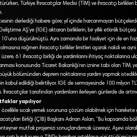
ürürken, Türkiye İhracatçılar Meclisi (TİM) ve ihracatçı birlikler
ı.
nin derlediği habere göre; yıl içinde harcanmayan bütçelerd
eliştirme AŞ’ye (İGE) aktaran birliklerin, bir yıllık etkinlik bütçesi 
 10’una düşürülmüştü. Aynı zamanda bir faaliyet için de en fa
olmasına rağmen ihracatçı birlikler limitleri aşarak nakdi ve ayni
ere, 61 ihracatçı birliği de yardımlarını ihtiyaç noktalarına ulaş
anması konusunda Ticaret Bakanlığı’nın iznine tabi olan TİM, y
 büyük bölümünden deprem noktalarına yardım yapmak istedikle
bin kabul edildiği belirtiliyor. İGE de sermayesinde 100 milyon TL
 İhracatçılar tarafından yardımların ilerleyen günlerde de artma
faklar yapılıyor
özellikle sıcak yemek sorununa çözüm olabilmek için harekete g
racatçıları Birliği (ÇİB) Başkanı Adnan Aslan, “Bu kapsamda bö
nteyner mutfak projemizi sonuçlandırmak üzereyiz. Aşevi olara