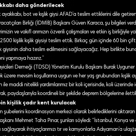
yakkabı daha gönderilecek
k ayakkabı, bot ve kışlık giysi AFAD’a teslim ettiklerini dile getir
acatçıları Birliği (İDMİB) Başkanı Güven Karaca, şu bilgileri verdi:
mizin ve vakıfl arımızın özverili çalışmaları ve etkin iş birliğiyle y
 2500 kişilik kışlık giysiyi teslim ettik. Birkaç gün içinde 60 bin çi
şlık giysinin daha teslim edilmesini sağlayacağız. Hep birlikte bun
eni yapmaya hazırız.”
ayicileri Derneği (TDSD) Yönetim Kurulu Başkanı Burak Uygune
ek üzere mevsim koşullarına uygun ve her yaş grubundan kışlık a
 ile maddi nitelikli yardımlarımız bir koli içerisinde, koli üzerinde
ak, paydaşlarıyla koordineli bir şekilde deprem bölgelerine ilettik
n kişilik çadır kent kurulacak
 şubelerini koordinasyon merkezi olarak belirlediklerini aktar
şkanı Mehmet Taha Pınar, şunları söyledi: “İstanbul, Konya ve 
ı sağlayarak ihtiyaçlarımızı tır ve kamyonlarla Adıyaman’a ulaştır