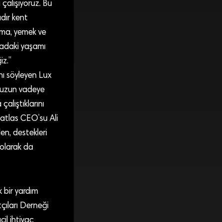
 çalışıyoruz. Bu
dır kent
ama, yemek ve
oradaki yaşamı
iz.”
nı söyleyen Lux
ı uzun vadeye
alıştıklarını
eatlas CEO’su Ali
n, destekleri
 olarak da
 bir yardım
çıları Derneği
il ihtiyaç