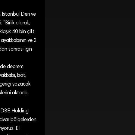
en İstanbul Deri ve
 “Birlik olarak,
aklaşık 40 bin çift
ft ayakkabının ve 2
dan sonrası için
r de deprem
yakkabı, bot,
 içeriği yazacak
lerini aktardı.
an DBE Holding
civar bölgelerden
ıyoruz. El