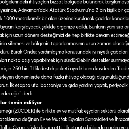
 bölgelerindeki ihtiyaçları bizzat bölgede bulunarak karşılamaya
esinde, Adıyaman’daki Atatürk Stadyumu’na 2 bin kişilik bir ça
ık 1000 metrekarelik bir alan üzerine kurulacak çadırlar konakl
iyacını karşılayacak şekilde organize edildi. Bunların yanı sıra 
lmak için uzun dönem desteğimizi de hep birlikte devam ettireceğ
rinin silinmesi ve bölgenin toparlanmasının uzun zaman alacağı
dürü Burak Önder, yardımlaşma konusundaki iyi niyetli çabalar
arı nokta atışı yapabilmek için sürdürülebilir destekler sunmaya ç
m için 250 bin TL’lik destek paketi ayırdıklarına kaydeden Trad
lerleyen dönemlerde daha fazla ihtiyaç olacağı düşünüldüğünde
uz. İlk etapta ufo, battaniye ve gıda yardımı yaptık, periyodik
deceğiz” dedi.
ar temin ediliyor
rneği (ZÜCDER) ile birlikte ev ve mutfak eşyaları sektörü olarak
tıklarına değinen Ev ve Mutfak Eşyaları Sanayicileri ve İhracat
alha Özger, şöyle devam etti: “İlk etapta bölgeden gelen ve ac