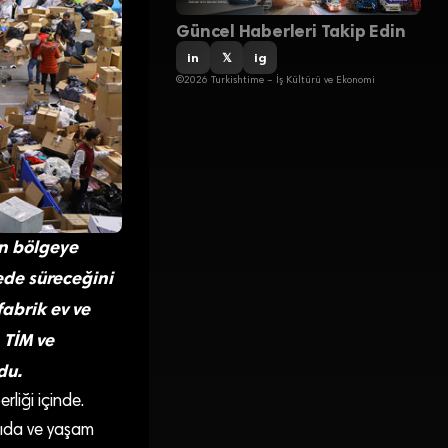
Güncel Haberleri Takip Edin
in
𝕏
ig
©2026 Turkishtime – İş Kültürü ve Ekonomi
en bölgeye
ede süreceğini
fabrik ev ve
 TİM ve
du.
rliği içinde.
 gıda ve yaşam