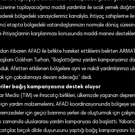
 üzerine toplayacağımız maddi yardımlar ile sıcak yemek dağıt
derek bölgedeki sanayicilerimiz kanalıyla, ihtiyaç sahiplerine ile
nci etapta bölgedeki vatandaşlarımızın normale dönüş süresinc
lave ihtiyaçlarının karşılanması konusunda maddi manevi destekler
dan itibaren AFAD ile birlikte hareket ettiklerini belirten ARM
Başkanı Gökhan Turhan, “Başlattığımız yardım kampanyamız da
uk. Afetten etkilenen bölgelere ayni ve nakdi yardımlarımızı u
mak için çabalamaya devam edeceğiz” dedi.
riler bağış kampanyasına destek oluyor
ar Meclisi (TİM) ve ihracatçı birlikleri, ülkemizde yaşanan depre
k için yardım malzemelerini, AFAD koordinasyonunda bölgeye sev
emzedeler için geçici barınma yerleri de oluşturmak için çalış
ynı zamanda uluslararası yardım kampanyası da başlattı. Yabancı 
atçılar, birçok dilde duyurusunu yaptığı bağış kampanyasını İs