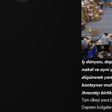
İş dünyası, dep
nakdi ve ayni 
düşünerek yardı
konteyner mutf
ihracatçı birli
Tüm ülkeyi yasa b
Deprem bölgelerin