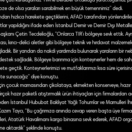
ve çatı kuruluşumuz TİM’le beraber ortaklaşa yürüttüğümüz pre
 nebze de olsa yaraları sarabilmek en büyük temennimiz” dedi.
dan hızlıca harekete geçtiklerini, AFAD tarafından yönlendirile
imatlar yapıldığını ifade eden İstanbul Demir ve Demir Dışı Metalle
Başkanı Çetin Tecdelioğlu, “Onlarca TIR’ı bölgeye sevk ettik. Ayr
ı, kırıcı-delici aletler gibi bölgeye teknik ve hırdavat malzemel
ağladık. Bir yandan da nakdi yardımda bulunarak yaraların bir n
n destek sağladık. Bölgeye barınma için konteynerler hem de sah
ete geçtik. Konteynerlerimizi ve mutfaklarımızı kısa süre içeri
te sunacağız” diye konuştu.
çin çocuk mamasından çikolataya, ekmekten konserveye, hazı
rçok hazır paketli atıştırmalık ürün ihtiyaçları için firmalardan a
deden İstanbul Hububat Bakliyat Yağlı Tohumlar ve Mamulleri İhrac
Kazım Taycı, “Bu çağrımıza anında cevap veren başta üye firmal
olileri, Atatürk Havalimanı kargo binasına sevk ederek, AFAD o
ne aktardık” şeklinde konuştu.