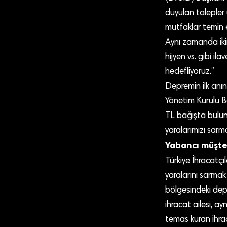
duyulan talepler
mutfaklar temin e
Aynı zamanda iki
hijyen vs. gibi i
hedefliyoruz.”
Depremin ilk anın
Yönetim Kurulu 
TL bağışta bulund
yaralarımızı sar
Yabancı müşte
Türkiye İhracatçıl
yaralarını sarma
bölgesindeki depr
ihracat ailesi, a
temas kuran ihrac