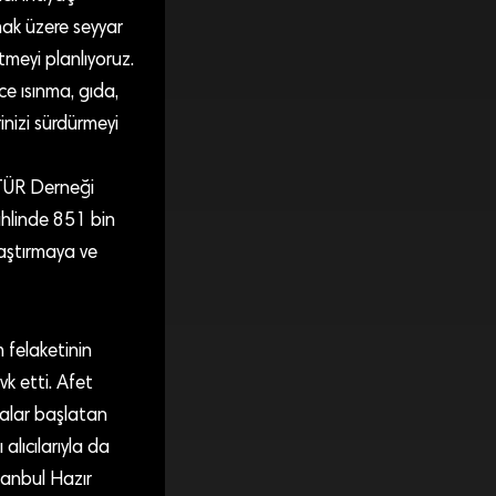
mak üzere seyyar
tmeyi planlıyoruz.
e ısınma, gıda,
inizi sürdürmeyi
ATÜR Derneği
hlinde 851 bin
laştırmaya ve
m felaketinin
k etti. Afet
malar başlatan
alıcılarıyla da
tanbul Hazır