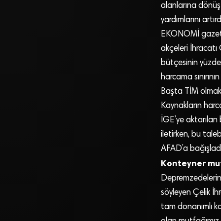
alanlarına dönüşt
yardımlarını artırd
EKONOMİ gazetesi
akçeleri İhracatı G
bütçesinin yüzde
harcama sınırının 
Başta TİM olmak üz
Kaynakların harc
İGE’ye aktarılan
iletirken, bu tale
AFAD’a bağışladı.
Konteyner mut
Depremzedelerin 
söyleyen Çelik İh
tam donanımlı ko