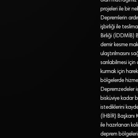
olan mutfağımız 
projeleri ile bir
Depremlerin ardın
işbirliği ile tesl
Birliği (İDDMİB) 
demir kesme makas
ulaştırılmasını s
sarılabilmesi içi
kurmak için harek
bölgelerde hizme
Depremzedeler i
bisküviye kadar bi
istediklerini kay
(İHBİR) Başkanı 
ile hazırlanan k
deprem bölgeleri