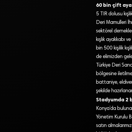
60 bin çift a
5 TIR dolusu kışlı
Deri Mamulleri İhr
sektörel dernekleri
kışlık ayakkabı ve
bin 500 kişilik kı
de elimizden gel
Türkiye Deri San
bölgesine iletilm
battaniye, eldiven
şekilde hazırlanar
Stadyumda 2 bi
Konya’da bulunan
Yönetim Kurulu Ba
satın almalarımız