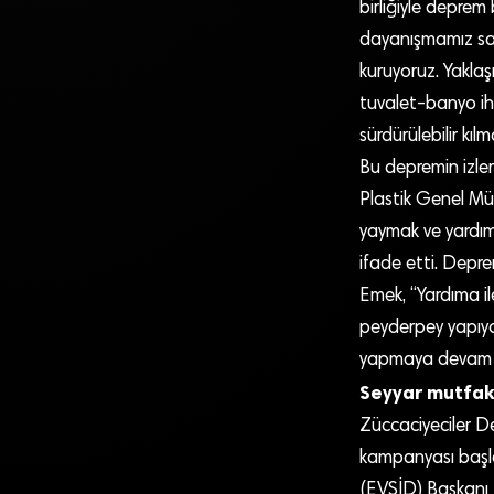
birliğiyle deprem
dayanışmamız say
kuruyoruz. Yaklaş
tuvalet-banyo iht
sürdürülebilir kı
Bu depremin izle
Plastik Genel Mü
yaymak ve yardıml
ifade etti. Depre
Emek, “Yardıma i
peyderpey yapıyor
yapmaya devam e
Seyyar mutfakl
Züccaciyeciler De
kampanyası başlat
(EVSİD) Başkanı T