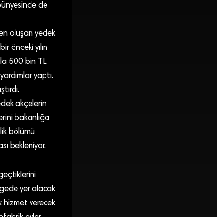
i bünyesinde de
en oluşan yedek
bir önceki yılın
zla 500 bin TL
 yardımlar yaptı.
tırdı.
edek akçelerin
rini bakanlığa
’lik bölümü
sı bekleniyor.
eçtiklerini
lgede yer alacak
k hizmet verecek