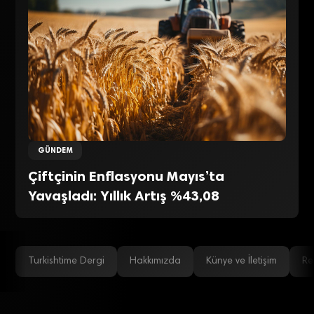
GÜNDEM
Çiftçinin Enflasyonu Mayıs’ta
Yavaşladı: Yıllık Artış %43,08
Turkishtime Dergi
Hakkımızda
Künye ve İletişim
Re