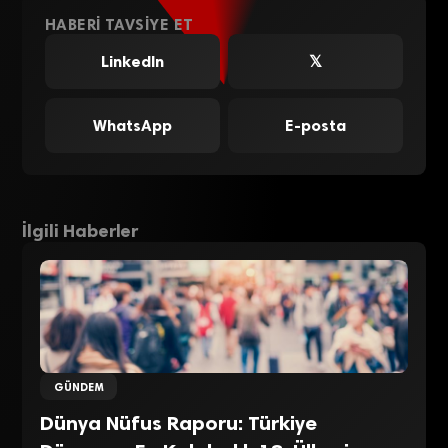
HABERI TAVSIYE ET
LinkedIn
𝕏
WhatsApp
E-posta
İlgili Haberler
GÜNDEM
Dünya Nüfus Raporu: Türkiye