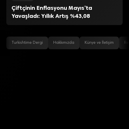
Çiftçinin Enflasyonu Mayıs’ta
Yavaşladı: Yıllık Artış %43,08
Turkishtime Dergi
Hakkımızda
Künye ve İletişim
Re