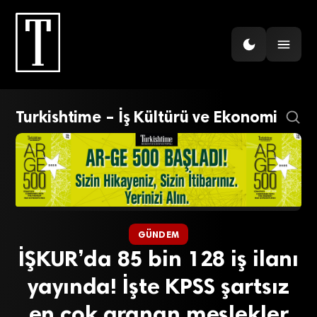
Turkishtime – İş Kültürü ve Ekonomi
GÜNDEM
İŞKUR’da 85 bin 128 iş ilanı
yayında! İşte KPSS şartsız
en çok aranan meslekler