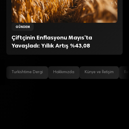
GÜNDEM
Çiftçinin Enflasyonu Mayıs’ta
Yavaşladı: Yıllık Artış %43,08
Turkishtime Dergi
Hakkımızda
Künye ve İletişim
Re