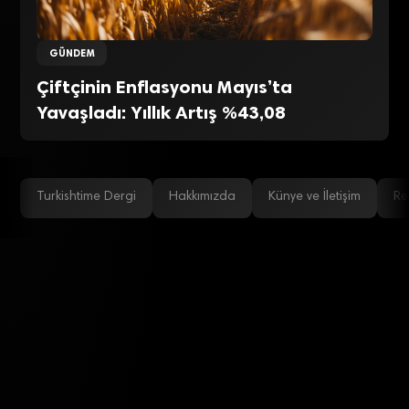
GÜNDEM
Çiftçinin Enflasyonu Mayıs’ta
Yavaşladı: Yıllık Artış %43,08
Turkishtime Dergi
Hakkımızda
Künye ve İletişim
Re