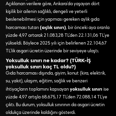
Açıklanan verilere göre, Ankara’da yaşayan dört
kişilik bir ailenin sağlıklı, dengeli ve yeterli
beslenebilmesi için yapması gereken aylık gıda
(açlık sınırı)
harcaması tutarı
, bir önceki aya oranla
yüzde 4,97 artarak 21.083,28 TL’den 22.131,06 TL’ye
yükseldi. Böylece 2025 yılı için belirlenen 22.104,67
TL’lik asgari ücretin üzerinde bir seviyeye ulaştı.
Yoksulluk sınırı ne kadar? (TÜRK-İŞ
yoksulluk sınırı kaç TL oldu?)
Gıda harcaması dışında, giyim, konut (kira, elektrik,
su, yakıt), ulaşım, eğitim, sağlık ve benzeri
yoksulluk sınırı
ihtiyaçların toplamını kapsayan
ise
yüzde 4,97 artışla 68.675,17 TL’den 72.088,14 TL’ye
çıktı. Bu durum, yoksulluk sınırının da asgari ücretin
oldukça üzerinde kaldığını gösterdi.