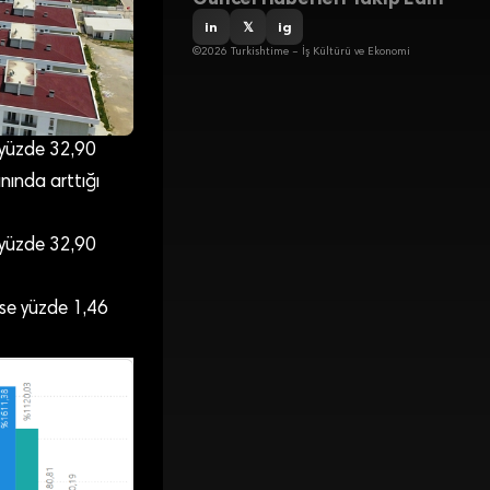
in
𝕏
ig
©2026 Turkishtime – İş Kültürü ve Ekonomi
k yüzde 32,90
nında arttığı
k yüzde 32,90
ise yüzde 1,46