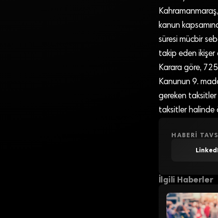
Kahramanmaraş, Kil
kanun kapsamında 
süresi mücbir seb
takip eden ikişer
Karara göre, 7256
Kanunun 9. madde
gereken taksitler
taksitler halinde
HABERI TAVS
Linked
İlgili Haberler