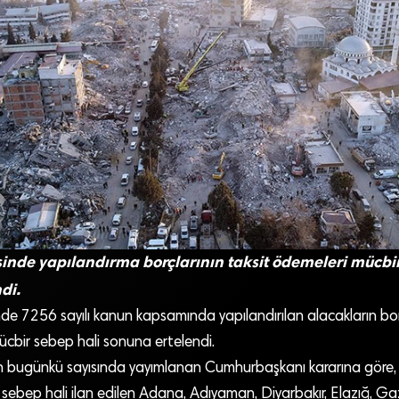
nde yapılandırma borçlarının taksit ödemeleri mücbir
di.
e 7256 sayılı kanun kapsamında yapılandırılan alacakların borç
ücbir sebep hali sonuna ertelendi.
n bugünkü sayısında yayımlanan Cumhurbaşkanı kararına göre,
 sebep hali ilan edilen Adana, Adıyaman, Diyarbakır, Elazığ, G