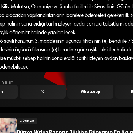
is, Malatya, Osmaniye ve Şanlıurfa illeri ile Sivas İlinin Gürün İl
alacakları yapılandırılanların idarelere ödemeleri gereken ilk 
ep halinin sona erdiği tarihi izleyen ayda, sonraki taksitlerin öd
 aylık dönemler halinde yapılabilecek.
 sayılı kanunun 3. maddesinin üçüncü fıkrasının (e) bendi ile 73
sinin üçüncü fıkrasının (e) bendine göre aylık taksitler halind
 ise mücbir sebep halinin sona erdiği tarihi izleyen aydan başlay
 ödenebilecek.
IYE ET
In
𝕏
WhatsApp
GÜNDEM
Dünya Nüfus Raporu: Türkiye Dünyanın En Kala