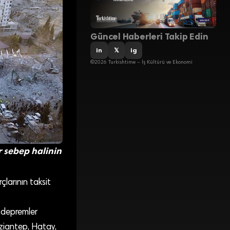
Güncel Haberleri Takip Edin
in
𝕏
ig
©2026 Turkishtime – İş Kültürü ve Ekonomi
 sebep halinin
larının taksit
 depremler
aziantep, Hatay,