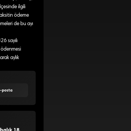
çesinde ilgili
taksitin ödeme
emeleri de bu ayı
26 sayılı
e ödenmesi
arak aylık
E-posta
balık 18.