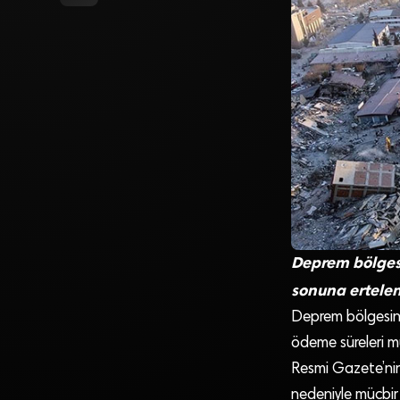
Deprem bölgesi
sonuna ertelen
Deprem bölgesind
ödeme süreleri m
Resmi Gazete’ni
nedeniyle mücbir