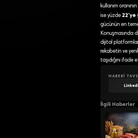
kullanım oranını
22’ye
ise yüzde
y
gücünün en temel 
Konuşmasında diji
dijital platforml
rekabetin ve yenil
taşıdığını ifade et
HABERI TAVS
Linked
İlgili Haberler