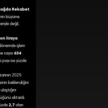
 Çağda Rekabet
inin büyüme
eriyle değil,
yon liraya
 dönemde işlem
634
me sayısı
eki payı ise yüzde
azarının 2025
inin beklendiğini
ulaştığını
üğünü aktardı.
2,7
 yüzde
olan