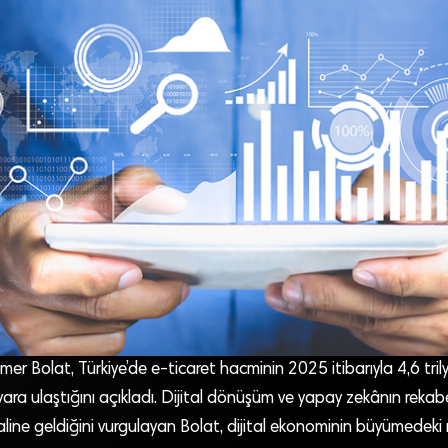
er Bolat, Türkiye’de e-ticaret hacminin 2025 itibarıyla 4,6 trilyo
ilyara ulaştığını açıkladı. Dijital dönüşüm ve yapay zekânın rek
aline geldiğini vurgulayan Bolat, dijital ekonominin büyümedeki 