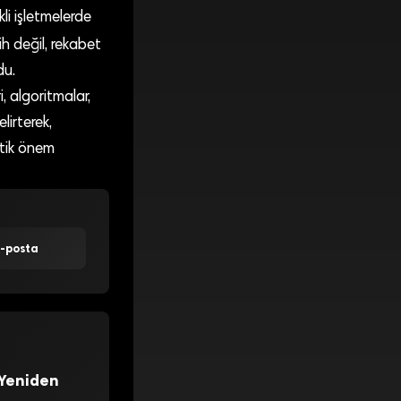
li işletmelerde
ih değil, rekabet
du.
, algoritmalar,
lirterek,
itik önem
E-posta
 Yeniden