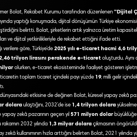
“Dijital
Ömer Bolat, Rekabet Kurumu tarafından düzenlenen
ayında yaptığı konuşmada, dijital dönüşümün Türkiye ekonomis
tirdiğini belirtti. Bolat, şirketlerin artık yalnızca üretim kapasitel
arı ve dijital yetkinlikleriyle de rekabet ettiğini ifade etti.
2025 yılı e-ticaret hacmi 4,6 tril
ı verilere göre, Türkiye’de
2,46 trilyon lirasını perakende e-ticaret
oluşturdu. Aynı
milyar
olurken, e-ticaret ekosisteminde faaliyet gösteren işlet
19
-ticaretin toplam ticaret içindeki payı yüzde
, milli gelir içind
ı.
 dünyasındaki etkisine de değinen Bolat, küresel yapay zekâ p
ar dolara
1,4 trilyon dolara
ulaştığını, 2032’de ise
yükselmes
571 milyon dolar
de yapay zekâ pazarının geçen yıl
büyüklüğe 
1,3 milyar dolara
bu rakamın 2032 yılında
çıkmasının öngörüld
y zekâ kullanımının hızla arttığını belirten Bolat, 2021 yılında