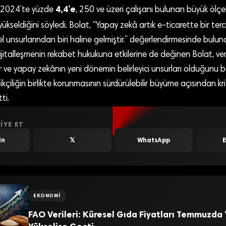
4,4’e
n 2024’te yüzde
, 250 ve üzeri çalışanı bulunan büyük ölçek
ükseldiğini söyledi. Bolat, “Yapay zekâ artık e-ticarette bir terc
unsurlarından biri haline gelmiştir.” değerlendirmesinde bulun
talleşmenin rekabet hukukuna etkilerine de değinen Bolat, veri
ar ve yapay zekânın yeni dönemin belirleyici unsurları olduğunu be
ikçiliğin birlikte korunmasının sürdürülebilir büyüme açısından kr
ti.
IYE ET
In
𝕏
WhatsApp
EKONOMI
FAO Verileri: Küresel Gıda Fiyatları Temmuzda