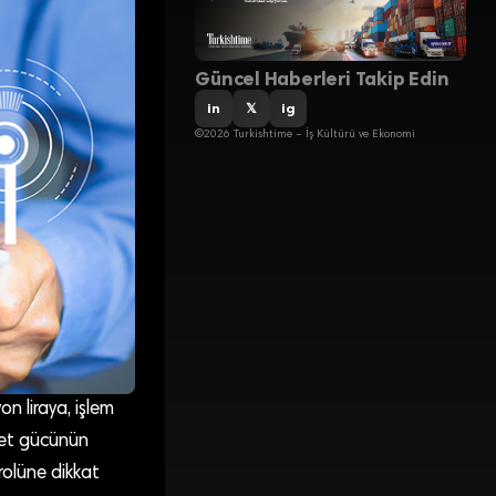
Güncel Haberleri Takip Edin
in
𝕏
ig
©2026 Turkishtime – İş Kültürü ve Ekonomi
n liraya, işlem
abet gücünün
rolüne dikkat