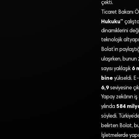
çekti.
Ticaret Bakanı 
Hukuku”
çalışt
dinamiklerini değiş
teknolojik altyapıl
Bolat’ın paylaştığ
ulaşırken, bunun
6 
sayısı yaklaşık
bine
yükseldi. E
6,9
seviyesine çıkt
Yapay zekânın iş
584 mily
yılında
söyledi. Türkiye’
belirten Bolat, 
İşletmelerde yapa