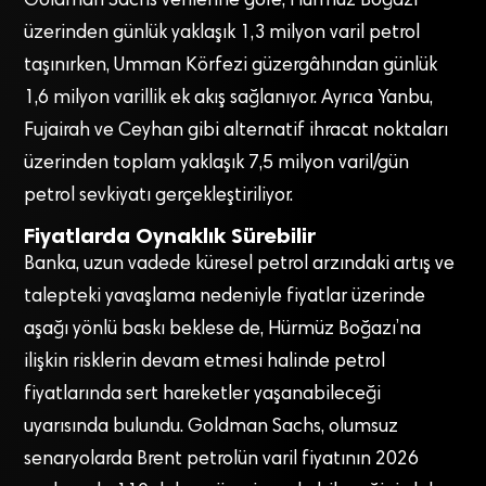
Goldman Sachs verilerine göre, Hürmüz Boğazı
üzerinden günlük yaklaşık 1,3 milyon varil petrol
taşınırken, Umman Körfezi güzergâhından günlük
1,6 milyon varillik ek akış sağlanıyor. Ayrıca Yanbu,
Fujairah ve Ceyhan gibi alternatif ihracat noktaları
üzerinden toplam yaklaşık 7,5 milyon varil/gün
petrol sevkiyatı gerçekleştiriliyor.
Fiyatlarda Oynaklık Sürebilir
Banka, uzun vadede küresel petrol arzındaki artış ve
talepteki yavaşlama nedeniyle fiyatlar üzerinde
aşağı yönlü baskı beklese de, Hürmüz Boğazı’na
ilişkin risklerin devam etmesi halinde petrol
fiyatlarında sert hareketler yaşanabileceği
uyarısında bulundu. Goldman Sachs, olumsuz
senaryolarda Brent petrolün varil fiyatının 2026