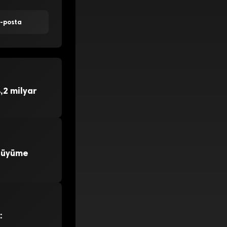
E-posta
,2 milyar
 Büyüme
: