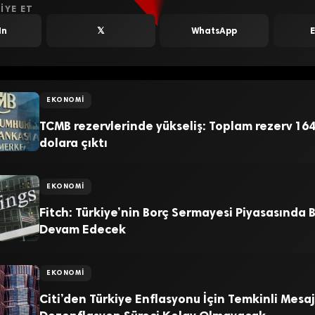
IYE ET
In
𝕏
WhatsApp
EKONOMI
TCMB rezervlerinde yükseliş: Toplam rezerv 164
dolara çıktı
EKONOMI
Fitch: Türkiye’nin Borç Sermayesi Piyasasında
Devam Edecek
EKONOMI
Citi’den Türkiye Enflasyonu İçin Temkinli Mesaj