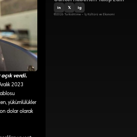
in
𝕏
ig
©2026 Turkishtime – İş Kültürü ve Ekonomi
açık verdi.
Aralık 2023
Tablosu
ken, yükümlülükler
yon dolar olarak