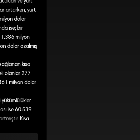
acakları ve yurt
ar artarken, yurt
milyon dolar
da ise; bir
a 1.386 milyon
yon dolar azalmış
 sağlanan kısa
li olanlar 277
.361 milyon dolar
i yükümlülükler
lası ise 60.539
tmıştır. Kısa