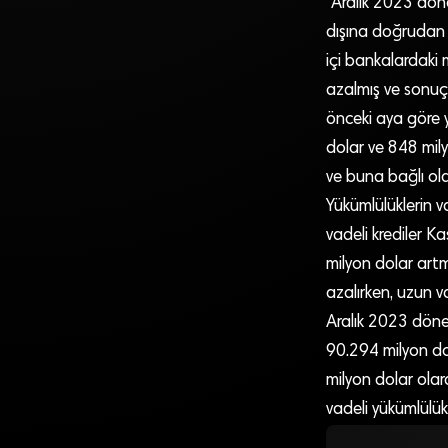
“Aralık 2023 döne
dışına doğrudan s
içi bankalardaki 
azalmış ve sonuç 
önceki aya göre y
dolar ve 848 mily
ve buna bağlı ola
Yükümlülüklerin 
vadeli krediler 
milyon dolar artm
azalırken, uzun va
Aralık 2023 dönem
90.294 milyon dol
milyon dolar ola
vadeli yükümlülük