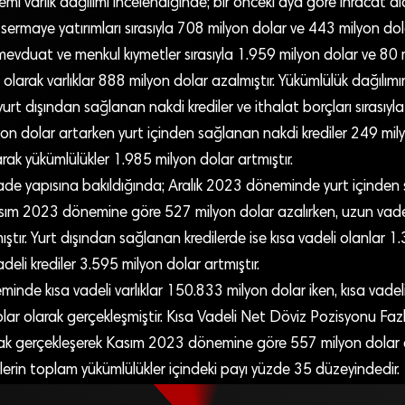
mi varlık dağılımı incelendiğinde; bir önceki aya göre ihracat al
ermaye yatırımları sırasıyla 708 milyon dolar ve 443 milyon dol
mevduat ve menkul kıymetler sırasıyla 1.959 milyon dolar ve 80 
olarak varlıklar 888 milyon dolar azalmıştır. Yükümlülük dağılımın
urt dışından sağlanan nakdi krediler ve ithalat borçları sırasıyl
on dolar artarken yurt içinden sağlanan nakdi krediler 249 mil
rak yükümlülükler 1.985 milyon dolar artmıştır.
vade yapısına bakıldığında; Aralık 2023 döneminde yurt içinden
Kasım 2023 dönemine göre 527 milyon dolar azalırken, uzun vade
ıştır. Yurt dışından sağlanan kredilerde ise kısa vadeli olanlar 1
deli krediler 3.595 milyon dolar artmıştır.
inde kısa vadeli varlıklar 150.833 milyon dolar iken, kısa vadel
ar olarak gerçekleşmiştir. Kısa Vadeli Net Döviz Pozisyonu Faz
rak gerçekleşerek Kasım 2023 dönemine göre 557 milyon dolar ar
lerin toplam yükümlülükler içindeki payı yüzde 35 düzeyindedir.