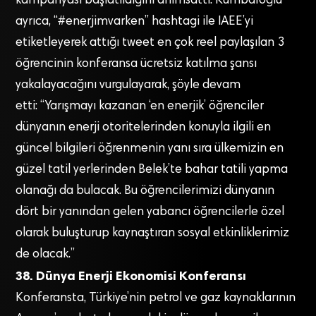
kampanyası başlatıldığını anımsattı. Kumbaroğlu
ayrıca, “#enerjimvarken” hashtagi ile IAEE’yi
etiketleyerek attığı tweet en çok reel paylaşılan 3
öğrencinin konferansa ücretsiz katılma şansı
yakalayacağını vurgulayarak, şöyle devam
etti: “Yarışmayı kazanan ‘en enerjik’ öğrenciler
dünyanın enerji otoritelerinden konuyla ilgili en
güncel bilgileri öğrenmenin yanı sıra ülkemizin en
güzel tatil yerlerinden Belek’te bahar tatili yapma
olanağı da bulacak. Bu öğrencilerimizi dünyanın
dört bir yanından gelen yabancı öğrencilerle özel
olarak buluşturup kaynaştıran sosyal etkinliklerimiz
de olacak.”
38. Dünya Enerji Ekonomisi Konferansı
Konferansta, Türkiye’nin petrol ve gaz kaynaklarının