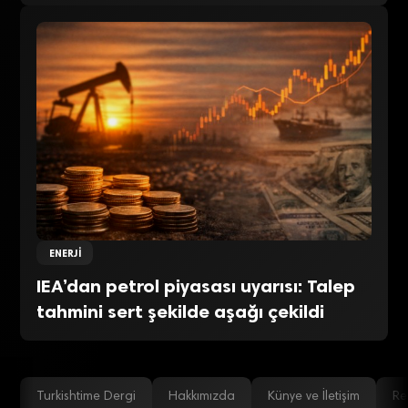
ENERJI
IEA’dan petrol piyasası uyarısı: Talep
tahmini sert şekilde aşağı çekildi
Turkishtime Dergi
Hakkımızda
Künye ve İletişim
Re