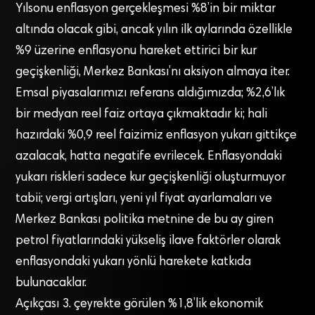
Yılsonu enflasyon gerçekleşmesi %8’in bir miktar
altında olacak gibi, ancak yılın ilk aylarında özellikle
%9 üzerine enflasyonu hareket ettirici bir kur
geçişkenliği, Merkez Bankası’nı aksiyon almaya iter.
Emsal piyasalarımızı referans aldığımızda; %2,6’lık
bir medyan reel faiz ortaya çıkmaktadır ki; hali
hazırdaki %0,9 reel faizimiz enflasyon yukarı gittikçe
azalacak, hatta negatife evrilecek. Enflasyondaki
yukarı riskleri sadece kur geçişkenliği oluşturmuyor
tabii; vergi artışları, yeni yıl fiyat ayarlamaları ve
Merkez Bankası politika metnine de bu ay giren
petrol fiyatlarındaki yükseliş ilave faktörler olarak
enflasyondaki yukarı yönlü harekete katkıda
bulunacaklar.
Açıkçası 3. çeyrekte görülen %1,8’lik ekonomik