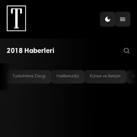
İHRACAT
İnşaat malzemeleri
ihracatında sıçrama
yaşandı
2018 Haberleri
Turkishtime Dergi
Hakkımızda
Künye ve İletişim
Re