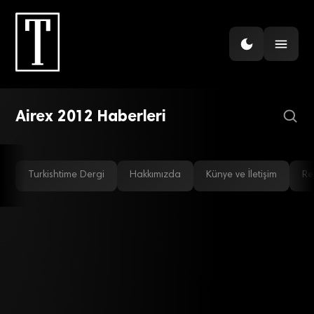
GÜNDEM
En büyük yolcu uçağı
Airbus A380, Atatürk
Havalimanı’nda
Airex 2012 Haberleri
Turkishtime Dergi
Hakkımızda
Künye ve İletişim
Re