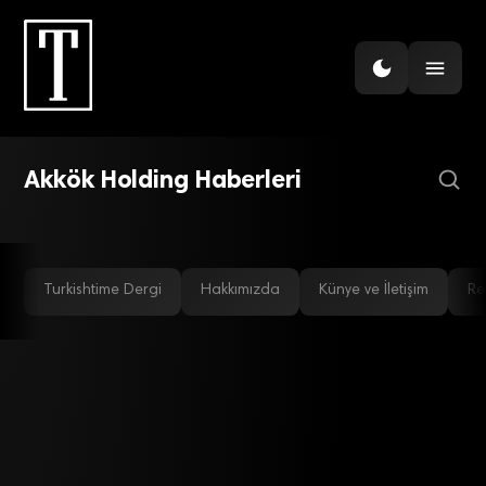
GÜNDEM
YÖNETIM
İş dünyasının acı kaybı
Akkök Holding Haberleri
Alfa yöneticinin devri geçti mi?
Turkishtime Dergi
Hakkımızda
Künye ve İletişim
Re