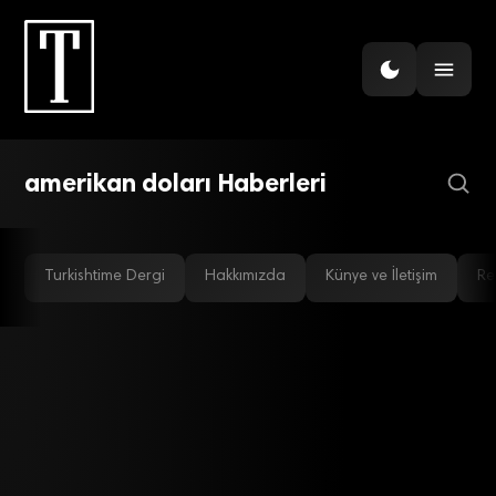
GÜNDEM
Henkel, 2014’te yüzde 3 ila
5 büyüme hedefliyor
amerikan doları Haberleri
Turkishtime Dergi
Hakkımızda
Künye ve İletişim
Re