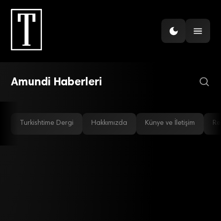
EKONOMI
Avrupalı varlık yöneticisi,
TL’ye yönelmeye başladı
Amundi Haberleri
Turkishtime Dergi
Hakkımızda
Künye ve İletişim
Re