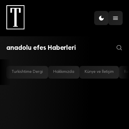
GÜNDEM
Anadolu Efes CEO’su
ayrılıyor!
anadolu efes Haberleri
Turkishtime Dergi
Hakkımızda
Künye ve İletişim
Re