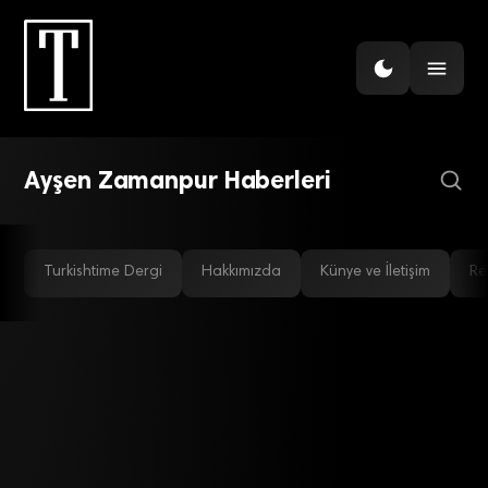
Perakende liderleri
Turkishtime buluşmasında
sektörün geleceğini analiz
etti
Ayşen Zamanpur Haberleri
Turkishtime Dergi
Hakkımızda
Künye ve İletişim
Re