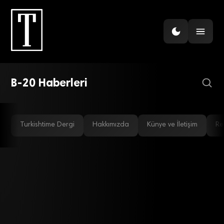
ENERJI
Paris Zirvesi iklim
değişikliği için kritik
öneme sahip
B-20 Haberleri
Turkishtime Dergi
Hakkımızda
Künye ve İletişim
Re