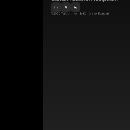
in
𝕏
ig
©2026 Turkishtime – İş Kültürü ve Ekonomi