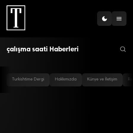
GÜNDEM
Neden esnek çalışma
saatleri üretkenliği
GÜNDEM
Türkler, Avrupalılardan çok
artırıyor?
çalışma saati Haberleri
çalışıyor
Turkishtime Dergi
Hakkımızda
Künye ve İletişim
Re