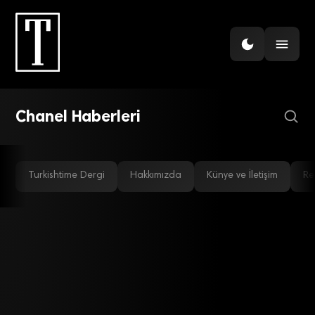
GÜNDEM
Brad Pitt, Chanel’den 7
milyon dolar kazandı
Chanel Haberleri
Turkishtime Dergi
Hakkımızda
Künye ve İletişim
Re