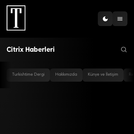
BILIŞIM
4 şirketten biri ‘bulut’
yatırımı yapıyor
Citrix Haberleri
Turkishtime Dergi
Hakkımızda
Künye ve İletişim
Re