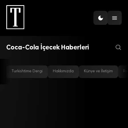
GÜNDEM
Coca-Cola İçecek
büyümeye devam ediyor
Coca-Cola İçecek Haberleri
Turkishtime Dergi
Hakkımızda
Künye ve İletişim
Re