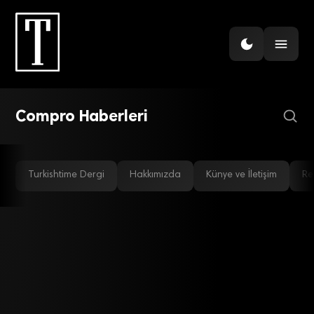
GÜNDEM
Medyasoft, Compro ile
stratejik işbirliği yaptı
Compro Haberleri
Turkishtime Dergi
Hakkımızda
Künye ve İletişim
Re