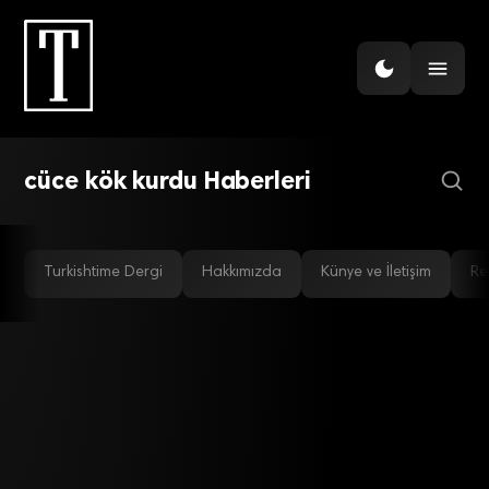
GÜNDEM
Su üzerinde yürüyen böcek
robotlara ilham verecek
cüce kök kurdu Haberleri
Turkishtime Dergi
Hakkımızda
Künye ve İletişim
Re