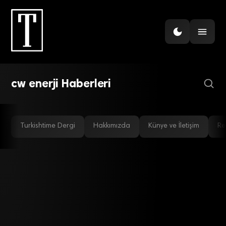
ŞIRKETLER
CW Enerji’nin Ankara’daki
yeni GES projesi hayata
geçirildi
cw enerji Haberleri
Turkishtime Dergi
Hakkımızda
Künye ve İletişim
Re